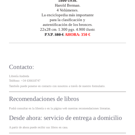
1800-1930.
Harold Berman.
4 Volúmenes.
La enciclopedia más importante
para la clasificación y
autentificación de los bronces.
22x28 cm. 1.300 pgs. 4.900 ilustr.
P.V.P.
380 €
AHORA: 350 €
Contacto:
Librería Andreda
Teléfono: +34 636618747
También puede ponerse en contacto con nosotros a través de nuestro formulario.
Recomendaciones de libros
Podrá consultar en la librería o en la página web nuestras recomendaciones literarias.
Desde ahora: servicio de entrega a domicilio
A partir de ahora puede recibir sus libros en casa.