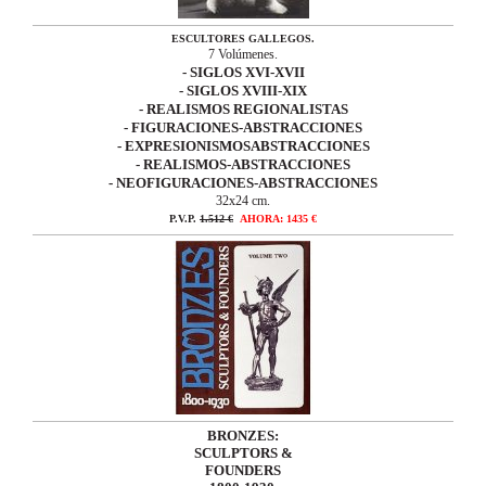
ESCULTORES GALLEGOS.
7 Volúmenes.
- SIGLOS XVI-XVII
- SIGLOS XVIII-XIX
- REALISMOS REGIONALISTAS
- FIGURACIONES-ABSTRACCIONES
- EXPRESIONISMOSABSTRACCIONES
- REALISMOS-ABSTRACCIONES
- NEOFIGURACIONES-ABSTRACCIONES
32x24 cm.
P.V.P.
1.512 €
AHORA: 1435
€
BRONZES:
SCULPTORS &
FOUNDERS