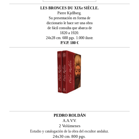
LES BRONCES DU XIXe SIÈCLE.
Pierre Kjellberg.
Su presentación en forma de
diccionario le hace ser una obra
de fácil consulta que abarca de
1820 a 1920.
24x28 cm. 688 pgs. 1.000 ilustr.
P.V.P. 180 €
PEDRO ROLDÁN
A.A.V.V.
2 Volúmenes
Estudio y catalogación de la obra del escultor andaluz.
24x30 cm. 800 pgs.