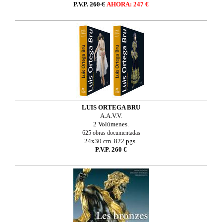
P.V.P.
260 €
AHORA: 247 €
LUIS ORTEGA BRU
A.A.V.V.
2 Volúmenes.
625 obras documentadas
24x30 cm. 822 pgs.
P.V.P.
260 €