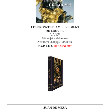
LES BRONZES D’AMEUBLEMENT
DU LOUVRE.
A.A.V.V.
164 objetos del museo
23x30 cm. 320 pgs. 315 ilustr.
P.V.P.
140 €
AHORA: 80
€
JUAN DE MESA