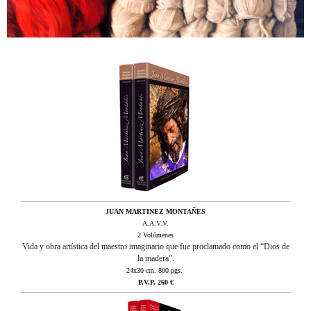
JUAN MARTINEZ MONTAÑES
A.A.V.V.
2 Volúmenes
Vida y obra artística del maestro imaginario que fue proclamado como el “Dios de
la madera”.
24x30 cm. 800 pgs.
P.V.P.
26
0 €